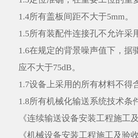
1.4所有盖板间距不大于5mm。
1.5所有装配件连接孔不允许采
1.6在规定的背景噪声值下，
应不大于75dB。
1.7设备上采用的所有材料不
1.8所有机械化输送系统技术
《连续输送设备安装工程施工及验收
《机械设备安装工程施工及验收规范