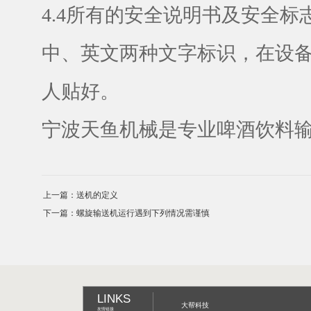
4.4所有的安全说明书及安全
中、英文两种文字标识，在设
人贴好。
宁波天鱼机械是专业啤酒饮料
上一篇：
送机的定义
下一篇：
螺旋输送机运行遇到下列情况需谨慎
LINKS
大帮科技
友情链接