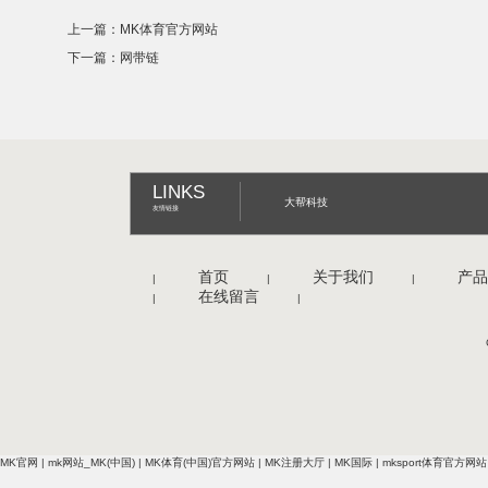
上一篇：
MK体育官方网站
下一篇：
网带链
LINKS
大帮科技
友情链接
首页
关于我们
产品
|
|
|
在线留言
|
|
MK官网
|
mk网站_MK(中国)
|
MK体育(中国)官方网站
|
MK注册大厅
|
MK国际
|
mksport体育官方网站