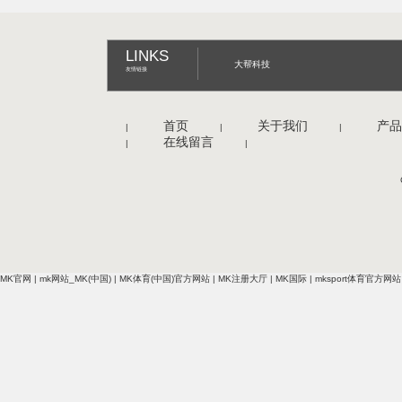
LINKS
大帮科技
友情链接
首页
关于我们
产品
|
|
|
在线留言
|
|
MK官网
|
mk网站_MK(中国)
|
MK体育(中国)官方网站
|
MK注册大厅
|
MK国际
|
mksport体育官方网站