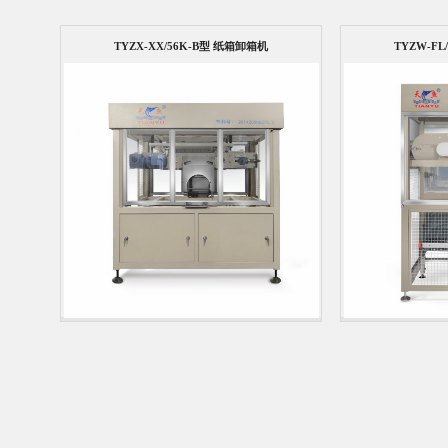
TYZX-XX/56K-B型 纸箱卸箱机
TYZW-FL