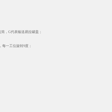
储盖筒，G代表输送易拉罐盖；
带动，每一工位旋转9度；