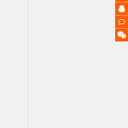
0574
65601
点击
QQ咨
在线
询
留言