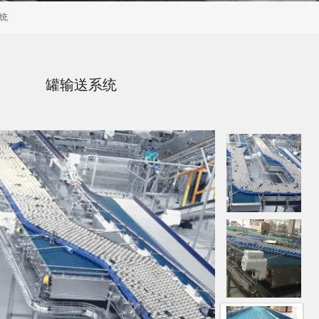
统
罐输送系统