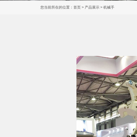
您当前所在的位置：
首页
>
产品展示
>
机械手