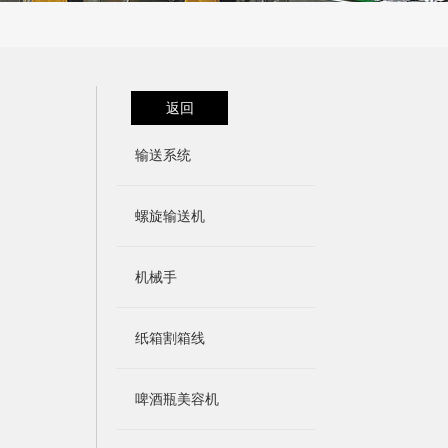
返回
输送系统
螺旋输送机
机械手
纸箱割箱线
啤酒瓶美容机